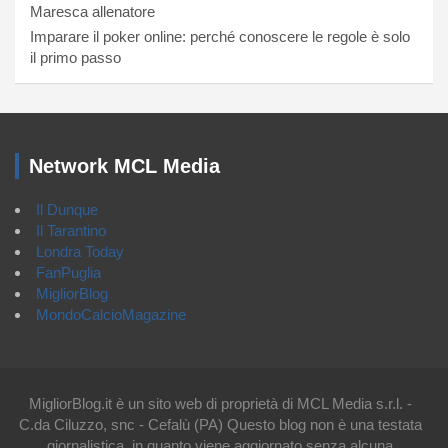
Maresca allenatore
Imparare il poker online: perché conoscere le regole è solo
il primo passo
Network MCL Media
Il Dunque
Il Tarantino
Londra Today
FanPuglia
MigliorBlog
MondoCalcioMagazine
MigliorBlog.it è un sito web di proprietà di MCL Media s.r.l. -
C.da Ciluzzo, snc - Cefalù (PA) Questo blog non è una testata
giornalistica, in quanto viene aggiornato senza alcuna