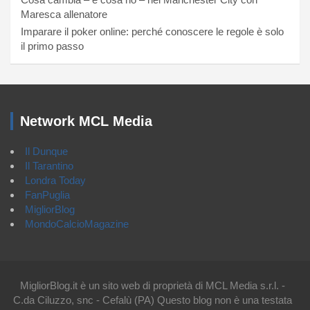
Maresca allenatore
Imparare il poker online: perché conoscere le regole è solo
il primo passo
Network MCL Media
Il Dunque
Il Tarantino
Londra Today
FanPuglia
MigliorBlog
MondoCalcioMagazine
MigliorBlog.it è un sito web di proprietà di MCL Media s.r.l. -
C.da Ciluzzo, snc - Cefalù (PA) Questo blog non è una testata