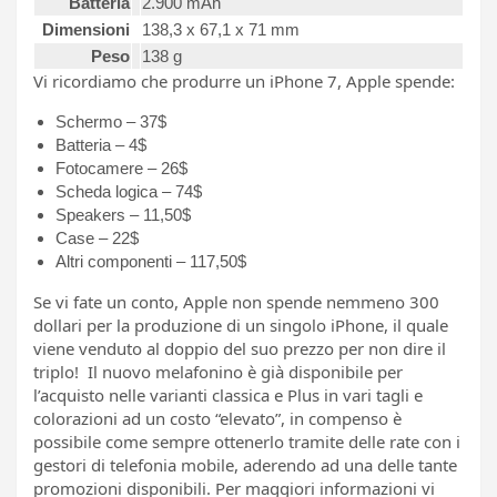
Batteria
2.900 mAh
Dimensioni
138,3 x 67,1 x 71 mm
Peso
138 g
Vi ricordiamo che produrre un iPhone 7, Apple spende:
Schermo – 37$
Batteria – 4$
Fotocamere – 26$
Scheda logica – 74$
Speakers – 11,50$
Case – 22$
Altri componenti – 117,50$
Se vi fate un conto, Apple non spende nemmeno 300
dollari per la produzione di un singolo iPhone, il quale
viene venduto al doppio del suo prezzo per non dire il
triplo! Il nuovo melafonino è già disponibile per
l’acquisto nelle varianti classica e Plus in vari tagli e
colorazioni ad un costo “elevato”, in compenso è
possibile come sempre ottenerlo tramite delle rate con i
gestori di telefonia mobile, aderendo ad una delle tante
promozioni disponibili. Per maggiori informazioni vi