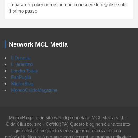
Imparare il poker online: perché conoscere le regole è solo
il primo passo
Network MCL Media
Il Dunque
Il Tarantino
Londra Today
FanPuglia
MigliorBlog
MondoCalcioMagazine
MigliorBlog.it è un sito web di proprietà di MCL Media s.r.l. -
C.da Ciluzzo, snc - Cefalù (PA) Questo blog non è una testata
giornalistica, in quanto viene aggiornato senza alcuna
periodicità. Non può pertanto considerarsi un prodotto editoriale