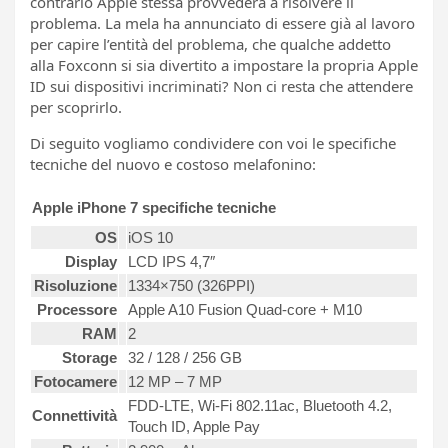
contrario Apple stessa provvederà a risolvere il
problema. La mela ha annunciato di essere già al lavoro
per capire l’entità del problema, che qualche addetto
alla Foxconn si sia divertito a impostare la propria Apple
ID sui dispositivi incriminati? Non ci resta che attendere
per scoprirlo.
Di seguito vogliamo condividere con voi le specifiche
tecniche del nuovo e costoso melafonino:
Apple iPhone 7 specifiche tecniche
OS
iOS 10
Display
LCD IPS 4,7″
Risoluzione
1334×750 (326PPI)
Processore
Apple A10 Fusion Quad-core + M10
RAM
2
Storage
32 / 128 / 256 GB
Fotocamere
12 MP – 7 MP
FDD-LTE, Wi-Fi 802.11ac, Bluetooth 4.2,
Connettività
Touch ID, Apple Pay