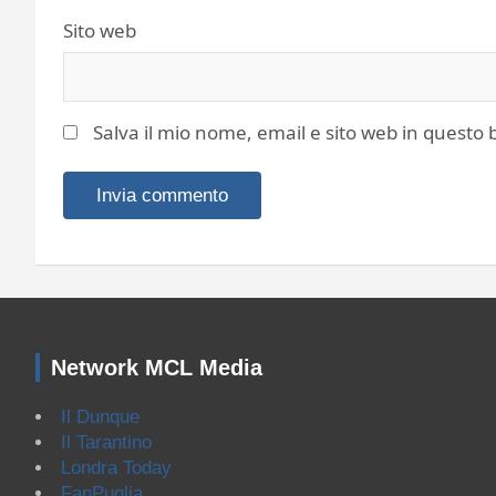
Sito web
Salva il mio nome, email e sito web in quest
Network MCL Media
Il Dunque
Il Tarantino
Londra Today
FanPuglia