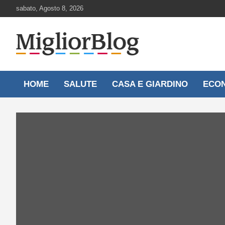
Skip
sabato, Agosto 8, 2026
to
content
Notizie aggiornate 24 ore su 24
MigliorBlog.it
HOME
SALUTE
CASA E GIARDINO
ECO