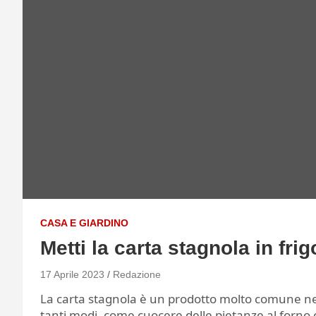
CASA E GIARDINO
Metti la carta stagnola in fr
17 Aprile 2023
Redazione
La carta stagnola è un prodotto molto comune nel
tanti modi, come cuocere delle pietanze al forno o