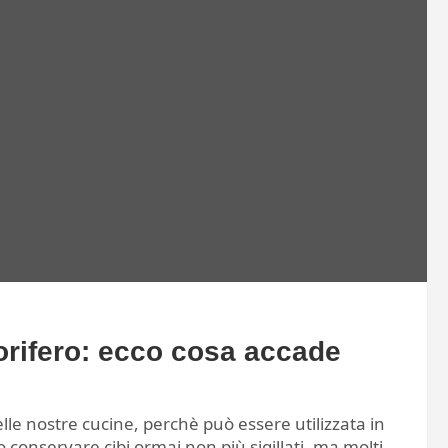
igorifero: ecco cosa accade
le nostre cucine, perchè può essere utilizzata in
 conservare cibi ormai non più sigillati, ma molti