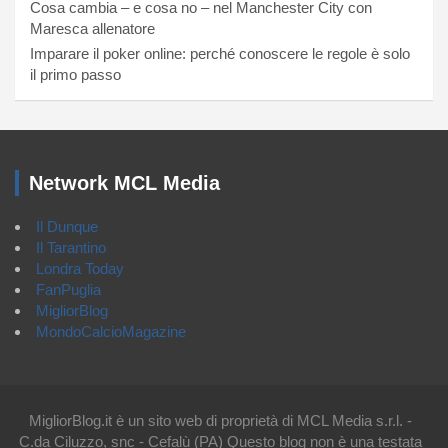
Cosa cambia – e cosa no – nel Manchester City con
Maresca allenatore
Imparare il poker online: perché conoscere le regole è solo
il primo passo
Network MCL Media
Il Dunque
Il Tarantino
Londra Today
FanPuglia
MigliorBlog
MondoCalcioMagazine
MigliorBlog.it è un sito web di proprietà di MCL Media s.r.l. -
C.da Ciluzzo, snc - Cefalù (PA) Questo blog non è una testata