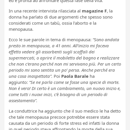
ed è pronta ad affrontare questa fase della vita.
In una recente intervista rilasciata al
magazine F
, la
donna ha parlato di due argomenti che spesso sono
considerati come un tabù, ossia l’aborto e la
menopausa.
Ecco le sue parole in tema di menopausa:
“Sono andata
presto in menopausa, a 41 anni. All’inizio mi faceva
effetto vedere gli assorbenti sugli scaffali dei
supermercati, o aprire il mobiletto del bagno e realizzare
che non c’erano perché non mi servivano più. Per un certo
periodo mi sono sentita un po’ persa. Anche perché era
una cosa inaspettata”.
Poi
Paola Barale
ha
aggiunto:
“Se ne parla come se fosse una specie di morte.
Non è vero! Di certo è un cambiamento, un nuovo inizio e,
come tutti i nuovi inizi, c’è bisogno di un periodo di
assestamento”.
La conduttrice ha aggiunto che il suo medico le ha detto
che tale menopausa precoce potrebbe essere stata
causata da un periodo di forte stress ed infatti la donna
in quel periodo stava affrontando la morte della sua