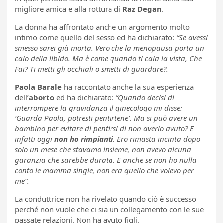
migliore amica e alla rottura di
Raz Degan
.
La donna ha affrontato anche un argomento molto
intimo come quello del sesso ed ha dichiarato:
“Se avessi
smesso sarei già morta. Vero che la menopausa porta un
calo della libido. Ma è come quando ti cala la vista, Che
Fai? Ti metti gli occhiali o smetti di guardare?.
Paola Barale
ha raccontato anche la sua esperienza
dell’
aborto
ed ha dichiarato:
“Quando decisi di
interrompere la gravidanza il ginecologo mi disse:
‘Guarda Paola, potresti pentirtene’. Ma si può avere un
bambino per evitare di pentirsi di non averlo avuto? E
infatti oggi
non ho rimpianti
. Ero rimasta incinta dopo
solo un mese che stavamo insieme, non avevo alcuna
garanzia che sarebbe durata. E anche se non ho nulla
conto le mamma single, non era quello che volevo per
me”.
La conduttrice non ha rivelato quando ciò è successo
perché non vuole che ci sia un collegamento con le sue
passate relazioni. Non ha avuto figli.