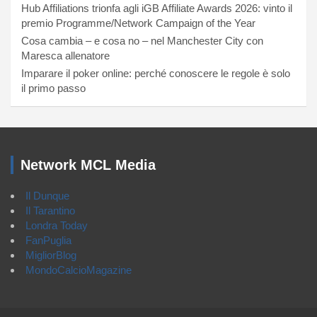
Hub Affiliations trionfa agli iGB Affiliate Awards 2026: vinto il
premio Programme/Network Campaign of the Year
Cosa cambia – e cosa no – nel Manchester City con
Maresca allenatore
Imparare il poker online: perché conoscere le regole è solo
il primo passo
Network MCL Media
Il Dunque
Il Tarantino
Londra Today
FanPuglia
MigliorBlog
MondoCalcioMagazine