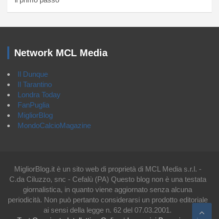
Network MCL Media
Il Dunque
Il Tarantino
Londra Today
FanPuglia
MigliorBlog
MondoCalcioMagazine
MigliorBlog.it è un sito web di proprietà di MCL Media s.r.l. -
C.da Ciluzzo, snc - Cefalù (PA) Questo blog non è una testata
giornalistica, in quanto viene aggiornato senza alcuna
periodicità. Non può pertanto considerarsi un prodotto editoriale
ai sensi della legge n. 62 del 07.03.2001.