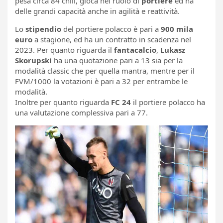
pesa circa 84 chili, gioca nel ruolo di
portiere
ed ha
delle grandi capacità anche in agilità e reattività.
Lo
stipendio
del portiere polacco è pari a
900 mila
euro
a stagione, ed ha un contratto in scadenza nel
2023. Per quanto riguarda il
fantacalcio
,
Lukasz
Skorupski
ha una quotazione pari a 13 sia per la
modalità classic che per quella mantra, mentre per il
FVM/1000 la votazioni è pari a 32 per entrambe le
modalità.
Inoltre per quanto riguarda
FC 24
il portiere polacco ha
una valutazione complessiva pari a 77.