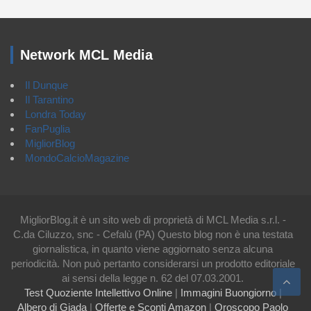
Network MCL Media
Il Dunque
Il Tarantino
Londra Today
FanPuglia
MigliorBlog
MondoCalcioMagazine
MigliorBlog.it è un sito web di proprietà di MCL Media s.r.l. -
C.da Ciluzzo, snc - Cefalù (PA) Questo blog non è una testata
giornalistica, in quanto viene aggiornato senza alcuna
periodicità. Non può pertanto considerarsi un prodotto editoriale
ai sensi della legge n. 62 del 07.03.2001.
Test Quoziente Intellettivo Online
|
Immagini Buongiorno
|
Albero di Giada
|
Offerte e Sconti Amazon
|
Oroscopo Paolo