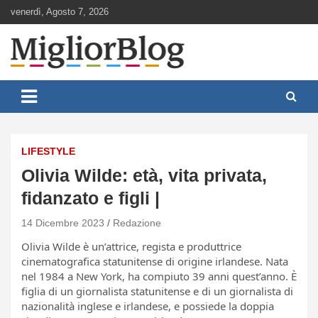
Skip
venerdì, Agosto 7, 2026
to
content
Notizie aggiornate 24 ore su 24
MigliorBlog.it
LIFESTYLE
Olivia Wilde: età, vita privata,
fidanzato e figli |
14 Dicembre 2023
Redazione
Olivia Wilde è un’attrice, regista e produttrice
cinematografica statunitense di origine irlandese. Nata
nel 1984 a New York, ha compiuto 39 anni quest’anno. È
figlia di un giornalista statunitense e di un giornalista di
nazionalità inglese e irlandese, e possiede la doppia