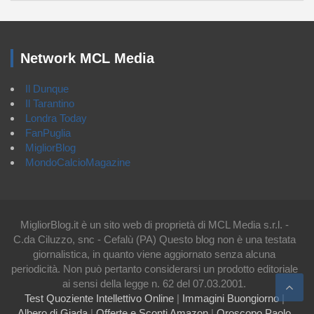
Network MCL Media
Il Dunque
Il Tarantino
Londra Today
FanPuglia
MigliorBlog
MondoCalcioMagazine
MigliorBlog.it è un sito web di proprietà di MCL Media s.r.l. -
C.da Ciluzzo, snc - Cefalù (PA) Questo blog non è una testata
giornalistica, in quanto viene aggiornato senza alcuna
periodicità. Non può pertanto considerarsi un prodotto editoriale
ai sensi della legge n. 62 del 07.03.2001.
Test Quoziente Intellettivo Online
|
Immagini Buongiorno
|
Albero di Giada
|
Offerte e Sconti Amazon
|
Oroscopo Paolo