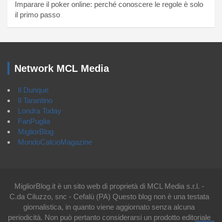
Imparare il poker online: perché conoscere le regole è solo
il primo passo
Network MCL Media
Il Dunque
Il Tarantino
Londra Today
FanPuglia
MigliorBlog
MondoCalcioMagazine
MigliorBlog.it è un sito web di proprietà di MCL Media s.r.l. -
C.da Ciluzzo, snc - Cefalù (PA) Questo blog non è una testata
giornalistica, in quanto viene aggiornato senza alcuna
periodicità. Non può pertanto considerarsi un prodotto editoriale