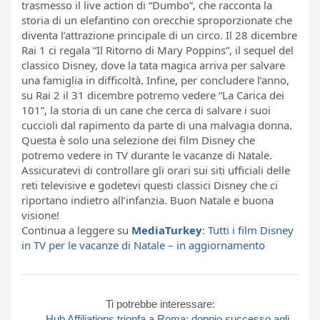
trasmesso il live action di “Dumbo”, che racconta la
storia di un elefantino con orecchie sproporzionate che
diventa l’attrazione principale di un circo. Il 28 dicembre
Rai 1 ci regala “Il Ritorno di Mary Poppins”, il sequel del
classico Disney, dove la tata magica arriva per salvare
una famiglia in difficoltà. Infine, per concludere l’anno,
su Rai 2 il 31 dicembre potremo vedere “La Carica dei
101”, la storia di un cane che cerca di salvare i suoi
cuccioli dal rapimento da parte di una malvagia donna.
Questa è solo una selezione dei film Disney che
potremo vedere in TV durante le vacanze di Natale.
Assicuratevi di controllare gli orari sui siti ufficiali delle
reti televisive e godetevi questi classici Disney che ci
riportano indietro all’infanzia. Buon Natale e buona
visione!
Continua a leggere su
MediaTurkey
:
Tutti i film Disney
in TV per le vacanze di Natale – in aggiornamento
Ti potrebbe interessare:
Hub Affiliations trionfa a Roma: doppio successo agli