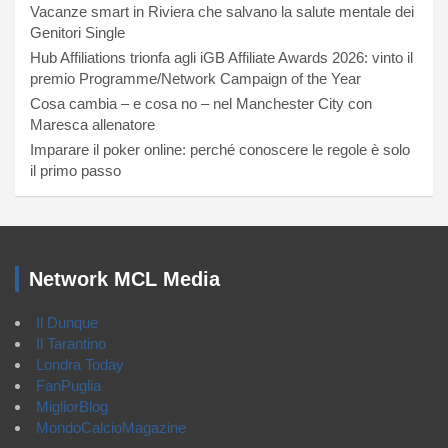
Vacanze smart in Riviera che salvano la salute mentale dei
Genitori Single
Hub Affiliations trionfa agli iGB Affiliate Awards 2026: vinto il
premio Programme/Network Campaign of the Year
Cosa cambia – e cosa no – nel Manchester City con
Maresca allenatore
Imparare il poker online: perché conoscere le regole è solo
il primo passo
Network MCL Media
Il Dunque
Il Tarantino
Londra Today
FanPuglia
MigliorBlog
MondoCalcioMagazine