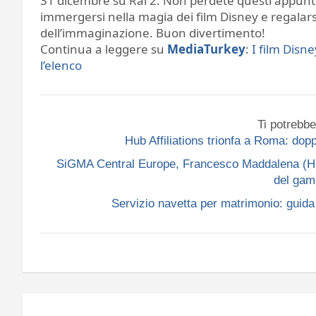
31 dicembre su Rai 2. Non perdete questi appunt
immergersi nella magia dei film Disney e regalars
dell’immaginazione. Buon divertimento!
Continua a leggere su
MediaTurkey
:
I film Disn
l’elenco
Ti potrebbe
Hub Affiliations trionfa a Roma: do
SiGMA Central Europe, Francesco Maddalena (Hub A
del gam
Servizio navetta per matrimonio: guida p
Navigazione