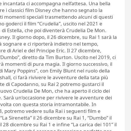
 e incantata ci accompagna nell’attesa. Una bella
re i classici film Disney che hanno segnato la
uesti momenti speciali trasmettendo alcuni di questi
o goderci il film “Crudelia”, uscito nel 2021 e
 di Estella, che poi diventerà Crudelia De Mon.
y. Il giorno dopo, il 26 dicembre, su Rai 1 sarà la
rà sognare e ci riporterà indietro nel tempo,
 Ariel e del Principe Eric. Il 27 dicembre,
 “Dumbo”, diretto da Tim Burton. Uscito nel 2019, ci
rà momenti di pura magia. Il giorno successivo, il
di Mary Poppins”, con Emily Blunt nel ruolo della
all, ci farà rivivere le avventure della tata più
tte di Capodanno, su Rai 2 potremo gustarci il
nuovo Crudelia De Mon, che ha aperto il ciclo dei
e. Sarà un’occasione per rivivere le avventure dei
volta con questa storia intramontabile. In
3, potremo vedere sulla Rai i seguenti film e
 “La Sirenetta” il 26 dicembre su Rai 1, “Dumbo” il
l 28 dicembre su Rai 1 e infine “La carica dei 101” il