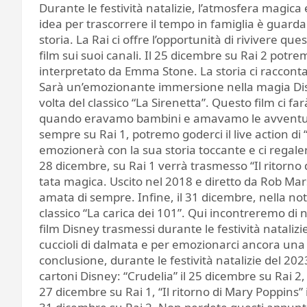
Durante le festività natalizie, l’atmosfera magica
idea per trascorrere il tempo in famiglia è guarda
storia. La Rai ci offre l’opportunità di rivivere q
film sui suoi canali. Il 25 dicembre su Rai 2 potrem
interpretato da Emma Stone. La storia ci racconta
Sarà un’emozionante immersione nella magia Disne
volta del classico “La Sirenetta”. Questo film ci fa
quando eravamo bambini e amavamo le avventure di
sempre su Rai 1, potremo goderci il live action di
emozionerà con la sua storia toccante e ci regale
28 dicembre, su Rai 1 verrà trasmesso “Il ritorno 
tata magica. Uscito nel 2018 e diretto da Rob Marsh
amata di sempre. Infine, il 31 dicembre, nella no
classico “La carica dei 101”. Qui incontreremo di 
film Disney trasmessi durante le festività natalizi
cuccioli di dalmata e per emozionarci ancora una 
conclusione, durante le festività natalizie del 202
cartoni Disney: “Crudelia” il 25 dicembre su Rai 2,
27 dicembre su Rai 1, “Il ritorno di Mary Poppins” i