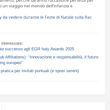
amenti, perché saranno l’occasione perfetta per
i un viaggio nel mondo dell’infanzia e
ey da vedere durante le Feste di Natale sulla Rai:
 interessare:
ppio successo agli EGR Italy Awards 2025
ffiliations): “Innovazione e responsabilità, il futuro
ing europeo”
ratica per invitati puntuali (e sposi sereni)