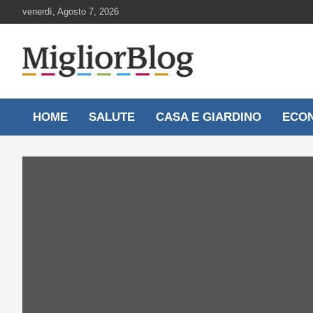
Skip
venerdì, Agosto 7, 2026
to
content
Notizie aggiornate 24 ore su 24
MigliorBlog.it
HOME
SALUTE
CASA E GIARDINO
ECO