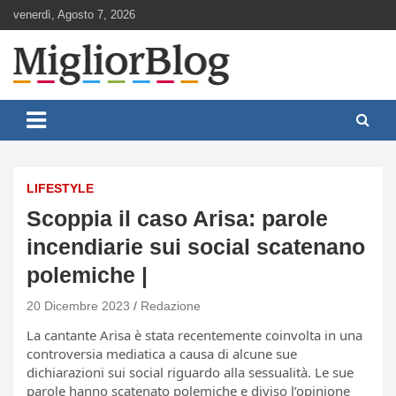
Skip
venerdì, Agosto 7, 2026
to
content
Notizie aggiornate 24 ore su 24
MigliorBlog.it
LIFESTYLE
Scoppia il caso Arisa: parole
incendiarie sui social scatenano
polemiche |
20 Dicembre 2023
Redazione
La cantante Arisa è stata recentemente coinvolta in una
controversia mediatica a causa di alcune sue
dichiarazioni sui social riguardo alla sessualità. Le sue
parole hanno scatenato polemiche e diviso l’opinione