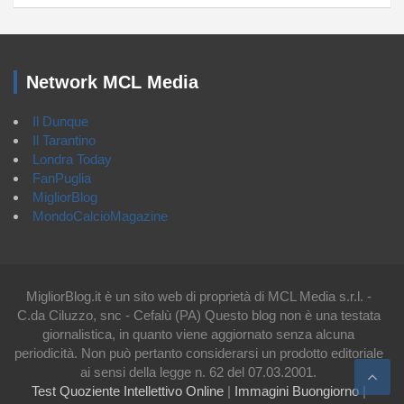
Network MCL Media
Il Dunque
Il Tarantino
Londra Today
FanPuglia
MigliorBlog
MondoCalcioMagazine
MigliorBlog.it è un sito web di proprietà di MCL Media s.r.l. -
C.da Ciluzzo, snc - Cefalù (PA) Questo blog non è una testata
giornalistica, in quanto viene aggiornato senza alcuna
periodicità. Non può pertanto considerarsi un prodotto editoriale
ai sensi della legge n. 62 del 07.03.2001.
Test Quoziente Intellettivo Online
|
Immagini Buongiorno
|