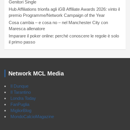
Genitori Single
Hub Affiliations trionfa agli iGB Affiliate Awards 2026: vinto il
premio Programme/Network Campaign of the Year
Cosa cambia – e cosa no – nel Manchester City con
Maresca allenatore
Imparare il poker online: perché conoscere le regole è solo
il primo passo
Network MCL Media
Il Dunque
Il Tarantino
Londra Today
FanPuglia
MigliorBlog
MondoCalcioMagazine