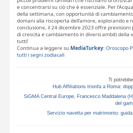
piccoli problemi familiari che rischiano di offusc
e concentrarsi su ciò che è essenziale. Per l’Acqu
della settimana, con opportunità di cambiamento n
domani alla riscoperta dell’amore, esplorando e nut
conclusione, il 24 dicembre 2023 offre previsioni p
di crescita e cambiamento in diversi ambiti della 
tutti!
Continua a leggere su
MediaTurkey
:
Oroscopo P
tutti i segni zodiacali
Ti potrebbe
Hub Affiliations trionfa a Roma: do
SiGMA Central Europe, Francesco Maddalena (Hub A
del gam
Servizio navetta per matrimonio: guida p