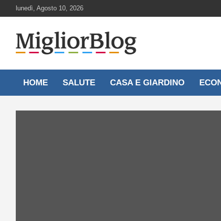
Skip
lunedì, Agosto 10, 2026
to
content
Notizie aggiornate 24 ore su 24
MigliorBlog.it
HOME
SALUTE
CASA E GIARDINO
ECO