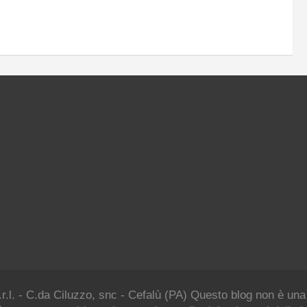
.r.l. - C.da Ciluzzo, snc - Cefalù (PA) Questo blog non è una