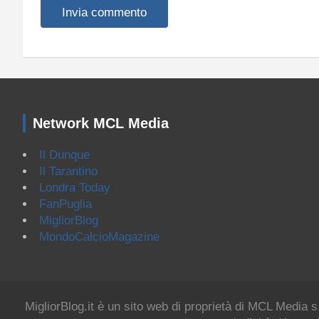
Network MCL Media
Il Dunque
Il Tarantino
Londra Today
FanPuglia
MigliorBlog
MondoCalcioMagazine
MigliorBlog.it è un sito web di proprietà di MCL Media s