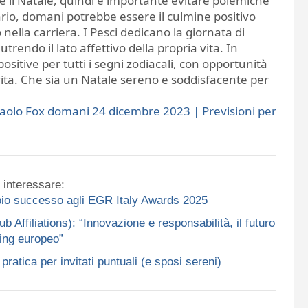
are il Natale, quindi è importante evitare polemiche
ario, domani potrebbe essere il culmine positivo
ella carriera. I Pesci dedicano la giornata di
rendo il lato affettivo della propria vita. In
ositive per tutti i segni zodiacali, con opportunità
vita. Che sia un Natale sereno e soddisfacente per
aolo Fox domani 24 dicembre 2023 | Previsioni per
 interessare:
ppio successo agli EGR Italy Awards 2025
ffiliations): “Innovazione e responsabilità, il futuro
ing europeo”
ratica per invitati puntuali (e sposi sereni)