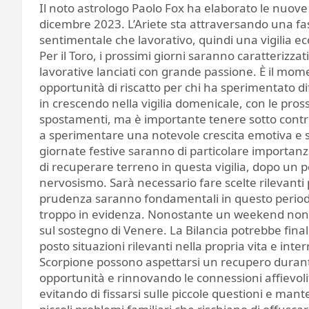
Il noto astrologo Paolo Fox ha elaborato le nuove
dicembre 2023. L’Ariete sta attraversando una fas
sentimentale che lavorativo, quindi una vigilia e
Per il Toro, i prossimi giorni saranno caratterizzati
lavorative lanciati con grande passione. È il mom
opportunità di riscatto per chi ha sperimentato di
in crescendo nella vigilia domenicale, con le pross
spostamenti, ma è importante tenere sotto contr
a sperimentare una notevole crescita emotiva e
giornate festive saranno di particolare importanza
di recuperare terreno in questa vigilia, dopo un 
nervosismo. Sarà necessario fare scelte rilevanti p
prudenza saranno fondamentali in questo periodo 
troppo in evidenza. Nonostante un weekend non 
sul sostegno di Venere. La Bilancia potrebbe fi
posto situazioni rilevanti nella propria vita e in
Scorpione possono aspettarsi un recupero durante
opportunità e rinnovando le connessioni affievolite. 
evitando di fissarsi sulle piccole questioni e ma