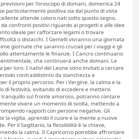
 previsioni per l’oroscopo di domani, domenica 24
e particolarmente positiva sia dal punto di vista
ccellente attende coloro nati sotto questo segno.
 da confronti positivi riguardo ai progetti e alle idee
ento ideale per rafforzare legami o trovare
fficoltà o distacchi. I Gemelli vivranno una giornata
ime giornate che saranno cruciali per i viaggi e gli
ollo attentamente le finanze. I Cancro continuano
 sentimentale, che continuerà anche domani. Le
 per loro. I nativi del Leone sono invitati a cercare
periodo contraddistinto da stanchezza e
er il proprio percorso. Per i Vergine, la calma e la
di festività, evitando di eccedere e mettersi
tranquillo sul fronte amoroso, potranno contare
nalmente vivere un momento di svolta, mettendo a
terrompendo rapporti con persone negative. Gli
 la vigilia, aprendo il cuore e la mente a nuove
Per il Sagittario, la flessibilità è la chiave,
ntenendo la calma. Il Capricorno potrebbe affrontare