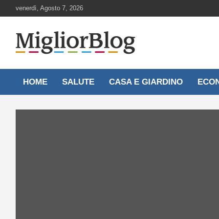
Skip
venerdì, Agosto 7, 2026
to
content
Notizie aggiornate 24 ore su 24
MigliorBlog.it
HOME
SALUTE
CASA E GIARDINO
ECO