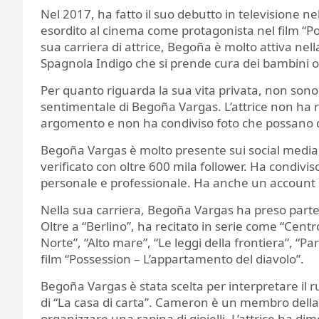
Nel 2017, ha fatto il suo debutto in televisione n
esordito al cinema come protagonista nel film “Po
sua carriera di attrice, Begoña è molto attiva nel
Spagnola Indigo che si prende cura dei bambini or
Per quanto riguarda la sua vita privata, non sono 
sentimentale di Begoña Vargas. L’attrice non ha r
argomento e non ha condiviso foto che possano da
Begoña Vargas è molto presente sui social media,
verificato con oltre 600 mila follower. Ha condiv
personale e professionale. Ha anche un account su 
Nella sua carriera, Begoña Vargas ha preso parte 
Oltre a “Berlino”, ha recitato in serie come “Cent
Norte”, “Alto mare”, “Le leggi della frontiera”, “
film “Possession – L’appartamento del diavolo”.
Begoña Vargas è stata scelta per interpretare il ru
di “La casa di carta”. Cameron è un membro della 
organizzare una rapina di gioielli. L’attrice ha dim