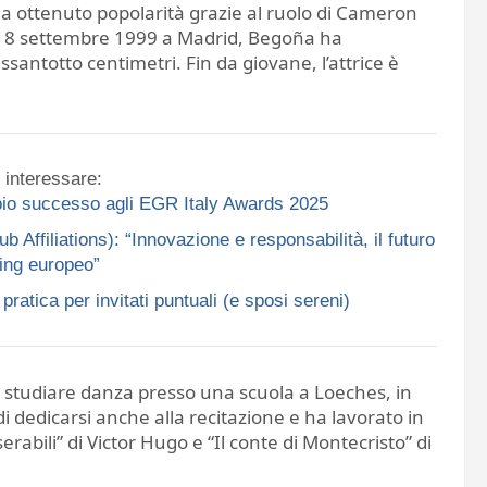
a ottenuto popolarità grazie al ruolo di Cameron
a il 18 settembre 1999 a Madrid, Begoña ha
santotto centimetri. Fin da giovane, l’attrice è
 interessare:
ppio successo agli EGR Italy Awards 2025
ffiliations): “Innovazione e responsabilità, il futuro
ing europeo”
ratica per invitati puntuali (e sposi sereni)
 studiare danza presso una scuola a Loeches, in
 dedicarsi anche alla recitazione e ha lavorato in
erabili” di Victor Hugo e “Il conte di Montecristo” di