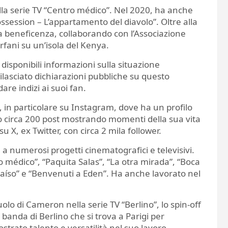
ella serie TV “Centro médico”. Nel 2020, ha anche
ssession – L’appartamento del diavolo”. Oltre alla
la beneficenza, collaborando con l’Associazione
fani su un’isola del Kenya.
disponibili informazioni sulla situazione
ilasciato dichiarazioni pubbliche su questo
re indizi ai suoi fan.
 in particolare su Instagram, dove ha un profilo
iso circa 200 post mostrando momenti della sua vita
X, ex Twitter, con circa 2 mila follower.
a numerosi progetti cinematografici e televisivi.
ro médico”, “Paquita Salas”, “La otra mirada”, “Boca
Paraíso” e “Benvenuti a Eden”. Ha anche lavorato nel
olo di Cameron nella serie TV “Berlino”, lo spin-off
banda di Berlino che si trova a Parigi per
ostrato talento e versatilità nel suo lavoro,