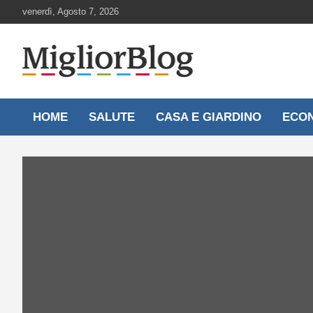
Skip
venerdì, Agosto 7, 2026
to
content
Notizie aggiornate 24 ore su 24
MigliorBlog.it
HOME
SALUTE
CASA E GIARDINO
ECO