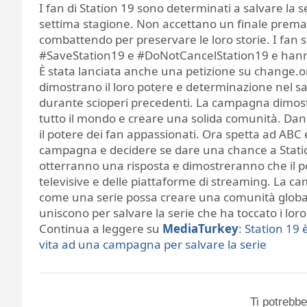
I fan di Station 19 sono determinati a salvare la 
settima stagione. Non accettano un finale prema
combattendo per preservare le loro storie. I fan s
#SaveStation19 e #DoNotCancelStation19 e hanno cr
È stata lanciata anche una petizione su change.or
dimostrano il loro potere e determinazione nel sa
durante scioperi precedenti. La campagna dimos
tutto il mondo e creare una solida comunità. Dan
il potere dei fan appassionati. Ora spetta ad ABC 
campagna e decidere se dare una chance a Statio
otterranno una risposta e dimostreranno che il pot
televisive e delle piattaforme di streaming. La c
come una serie possa creare una comunità globale
uniscono per salvare la serie che ha toccato i loro
Continua a leggere su
MediaTurkey
:
Station 19 
vita ad una campagna per salvare la serie
Ti potrebbe