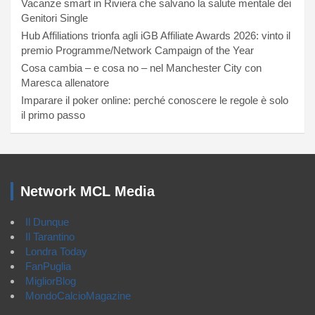
Vacanze smart in Riviera che salvano la salute mentale dei
Genitori Single
Hub Affiliations trionfa agli iGB Affiliate Awards 2026: vinto il
premio Programme/Network Campaign of the Year
Cosa cambia – e cosa no – nel Manchester City con
Maresca allenatore
Imparare il poker online: perché conoscere le regole è solo
il primo passo
Network MCL Media
Il Dunque
Il Tarantino
Londra Today
FanPuglia
MigliorBlog
MondoCalcioMagazine