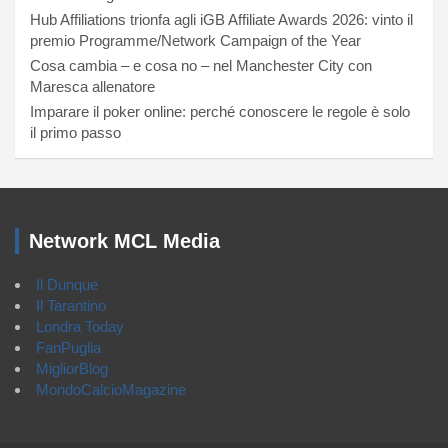
Hub Affiliations trionfa agli iGB Affiliate Awards 2026: vinto il
premio Programme/Network Campaign of the Year
Cosa cambia – e cosa no – nel Manchester City con
Maresca allenatore
Imparare il poker online: perché conoscere le regole è solo
il primo passo
Network MCL Media
Il Dunque
Il Tarantino
Londra Today
FanPuglia
MigliorBlog
MondoCalcioMagazine