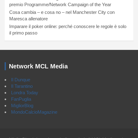
premio Programme/Network Campaign of the Year
Cosa cambia – e cosa no – nel Manchester City con
Maresca allenatore
Imparare il poker online: perché conoscere le regole è solo
il primo passo
Network MCL Media
Il Dunque
Il Tarantino
Londra Today
FanPuglia
MigliorBlog
MondoCalcioMagazine