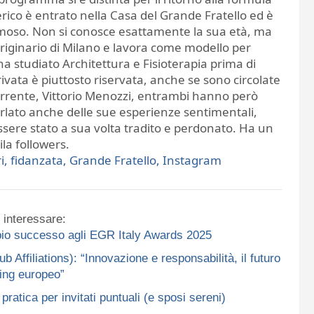
erico è entrato nella Casa del Grande Fratello ed è
moso. Non si conosce esattamente la sua età, ma
originario di Milano e lavora come modello per
 studiato Architettura e Fisioterapia prima di
rivata è piuttosto riservata, anche se sono circolate
corrente, Vittorio Menozzi, entrambi hanno però
arlato anche delle sue esperienze sentimentali,
sere stato a sua volta tradito e perdonato. Ha un
la followers.
ri, fidanzata, Grande Fratello, Instagram
 interessare:
ppio successo agli EGR Italy Awards 2025
ffiliations): “Innovazione e responsabilità, il futuro
ing europeo”
ratica per invitati puntuali (e sposi sereni)