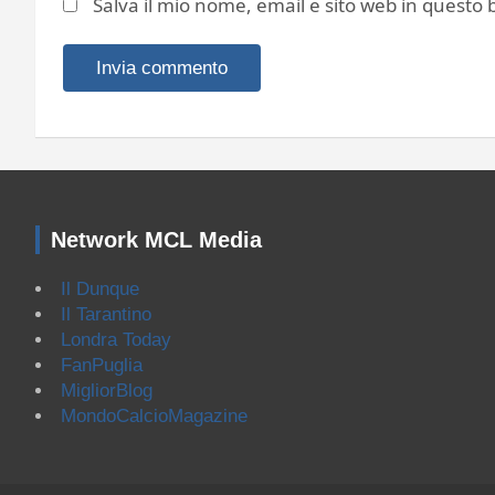
Salva il mio nome, email e sito web in quest
Network MCL Media
Il Dunque
Il Tarantino
Londra Today
FanPuglia
MigliorBlog
MondoCalcioMagazine