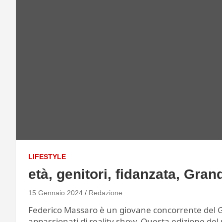
LIFESTYLE
età, genitori, fidanzata, Gran
15 Gennaio 2024
Redazione
Federico Massaro è un giovane concorrente del Gra
appassionati di reality show. Questa edizione del 