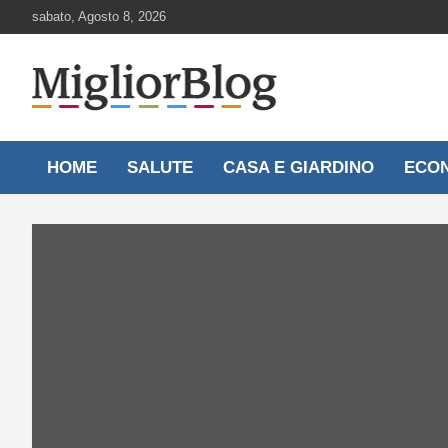
Skip
sabato, Agosto 8, 2026
to
content
Notizie aggiornate 24 ore su 24
MigliorBlog.it
HOME
SALUTE
CASA E GIARDINO
ECO