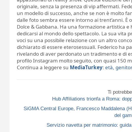
originale, senza la presenza di vip affermati. Fed
un modello di successo, anche se non è molto fa
dalle foto sembra essere intorno ai trent’anni. È 
Dolce & Gabbana. Ha una formazione artistica e ha
dedicarsi al mondo dello spettacolo. La sua vita p
voci su una possibile relazione con un altro con
dichiarato di essere eterosessuali. Federico ha p
rivelando di aver perdonato un tradimento e di es
profilo Instagram molto seguito, con quasi 150 mi
Continua a leggere su
MediaTurkey
:
età, genito
Ti potrebbe
Hub Affiliations trionfa a Roma: do
SiGMA Central Europe, Francesco Maddalena (Hub A
del gam
Servizio navetta per matrimonio: guida p