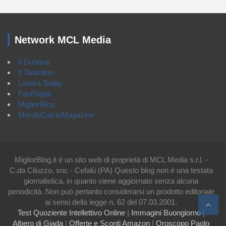
Network MCL Media
Il Dunque
Il Tarantino
Londra Today
FanPuglia
MigliorBlog
MondoCalcioMagazine
MigliorBlog.it è un sito web di proprietà di MCL Media s.r.l. -
C.da Ciluzzo, snc - Cefalù (PA) Questo blog non è una testata
giornalistica, in quanto viene aggiornato senza alcuna
periodicità. Non può pertanto considerarsi un prodotto editoriale
ai sensi della legge n. 62 del 07.03.2001.
Test Quoziente Intellettivo Online
|
Immagini Buongiorno
|
Albero di Giada
|
Offerte e Sconti Amazon
|
Oroscopo Paolo