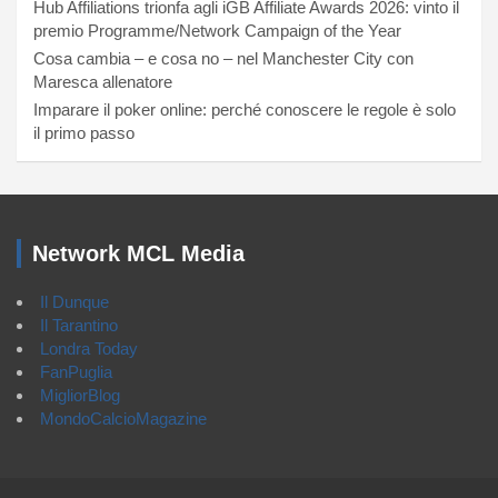
Hub Affiliations trionfa agli iGB Affiliate Awards 2026: vinto il
premio Programme/Network Campaign of the Year
Cosa cambia – e cosa no – nel Manchester City con
Maresca allenatore
Imparare il poker online: perché conoscere le regole è solo
il primo passo
Network MCL Media
Il Dunque
Il Tarantino
Londra Today
FanPuglia
MigliorBlog
MondoCalcioMagazine