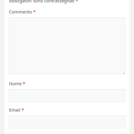
obbligatori sono contrassegnati
*
Commento
*
Nome
*
Email
*