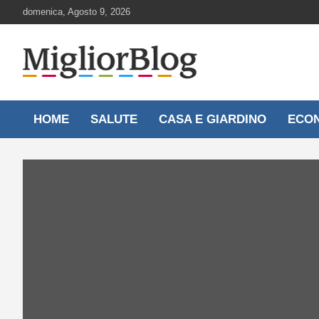
Skip
domenica, Agosto 9, 2026
to
content
Notizie aggiornate 24 ore su 24
MigliorBlog.it
HOME
SALUTE
CASA E GIARDINO
ECO