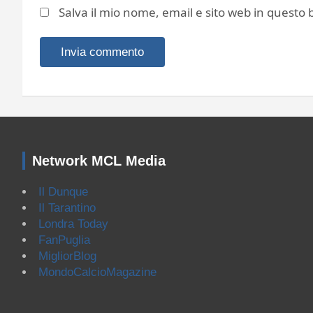
Salva il mio nome, email e sito web in quest
Network MCL Media
Il Dunque
Il Tarantino
Londra Today
FanPuglia
MigliorBlog
MondoCalcioMagazine