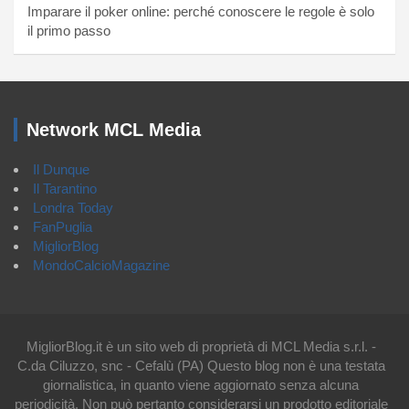
Imparare il poker online: perché conoscere le regole è solo
il primo passo
Network MCL Media
Il Dunque
Il Tarantino
Londra Today
FanPuglia
MigliorBlog
MondoCalcioMagazine
MigliorBlog.it è un sito web di proprietà di MCL Media s.r.l. -
C.da Ciluzzo, snc - Cefalù (PA) Questo blog non è una testata
giornalistica, in quanto viene aggiornato senza alcuna
periodicità. Non può pertanto considerarsi un prodotto editoriale