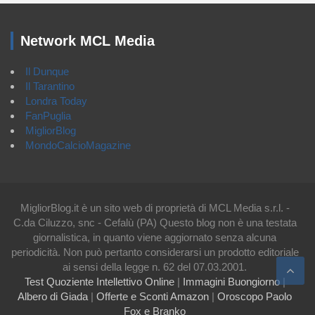
Network MCL Media
Il Dunque
Il Tarantino
Londra Today
FanPuglia
MigliorBlog
MondoCalcioMagazine
MigliorBlog.it è un sito web di proprietà di MCL Media s.r.l. -
C.da Ciluzzo, snc - Cefalù (PA) Questo blog non è una testata
giornalistica, in quanto viene aggiornato senza alcuna
periodicità. Non può pertanto considerarsi un prodotto editoriale
ai sensi della legge n. 62 del 07.03.2001.
Test Quoziente Intellettivo Online
|
Immagini Buongiorno
|
Albero di Giada
|
Offerte e Sconti Amazon
|
Oroscopo Paolo
Fox e Branko