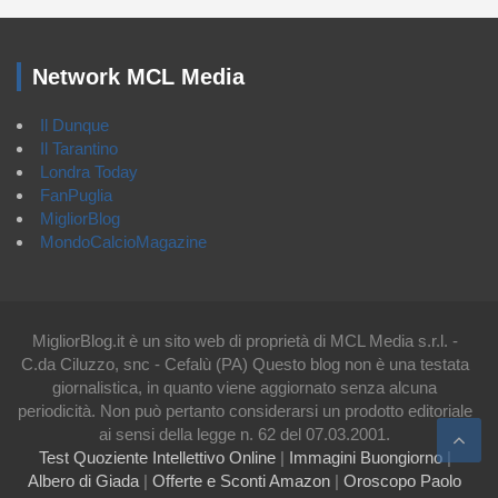
Network MCL Media
Il Dunque
Il Tarantino
Londra Today
FanPuglia
MigliorBlog
MondoCalcioMagazine
MigliorBlog.it è un sito web di proprietà di MCL Media s.r.l. -
C.da Ciluzzo, snc - Cefalù (PA) Questo blog non è una testata
giornalistica, in quanto viene aggiornato senza alcuna
periodicità. Non può pertanto considerarsi un prodotto editoriale
ai sensi della legge n. 62 del 07.03.2001.
Test Quoziente Intellettivo Online
|
Immagini Buongiorno
|
Albero di Giada
|
Offerte e Sconti Amazon
|
Oroscopo Paolo