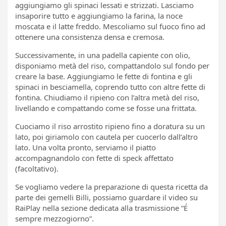
aggiungiamo gli spinaci lessati e strizzati. Lasciamo
insaporire tutto e aggiungiamo la farina, la noce
moscata e il latte freddo. Mescoliamo sul fuoco fino ad
ottenere una consistenza densa e cremosa.
Successivamente, in una padella capiente con olio,
disponiamo metà del riso, compattandolo sul fondo per
creare la base. Aggiungiamo le fette di fontina e gli
spinaci in besciamella, coprendo tutto con altre fette di
fontina. Chiudiamo il ripieno con l’altra metà del riso,
livellando e compattando come se fosse una frittata.
Cuociamo il riso arrostito ripieno fino a doratura su un
lato, poi giriamolo con cautela per cuocerlo dall’altro
lato. Una volta pronto, serviamo il piatto
accompagnandolo con fette di speck affettato
(facoltativo).
Se vogliamo vedere la preparazione di questa ricetta da
parte dei gemelli Billi, possiamo guardare il video su
RaiPlay nella sezione dedicata alla trasmissione “É
sempre mezzogiorno”.