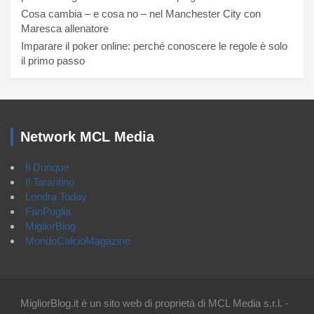
Cosa cambia – e cosa no – nel Manchester City con
Maresca allenatore
Imparare il poker online: perché conoscere le regole è solo
il primo passo
Network MCL Media
Il Dunque
Il Tarantino
Londra Today
FanPuglia
MigliorBlog
MondoCalcioMagazine
MigliorBlog.it è un sito web di proprietà di MCL Media s.r.l. -