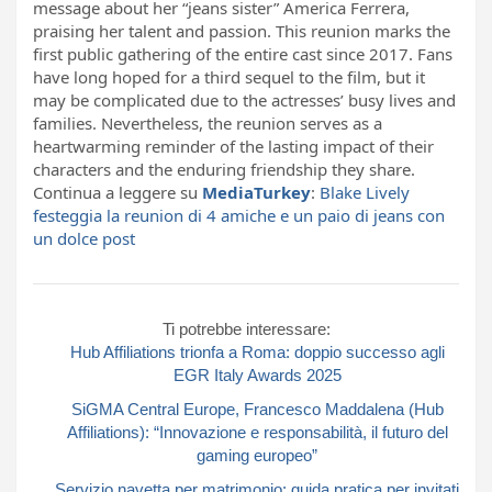
message about her “jeans sister” America Ferrera,
praising her talent and passion. This reunion marks the
first public gathering of the entire cast since 2017. Fans
have long hoped for a third sequel to the film, but it
may be complicated due to the actresses’ busy lives and
families. Nevertheless, the reunion serves as a
heartwarming reminder of the lasting impact of their
characters and the enduring friendship they share.
Continua a leggere su
MediaTurkey
:
Blake Lively
festeggia la reunion di 4 amiche e un paio di jeans con
un dolce post
Ti potrebbe interessare:
Hub Affiliations trionfa a Roma: doppio successo agli
EGR Italy Awards 2025
SiGMA Central Europe, Francesco Maddalena (Hub
Affiliations): “Innovazione e responsabilità, il futuro del
gaming europeo”
Servizio navetta per matrimonio: guida pratica per invitati