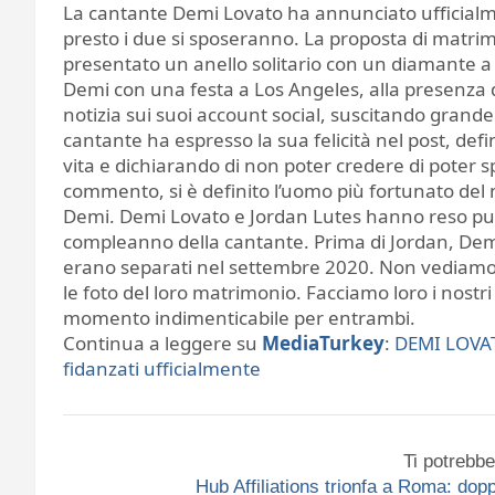
La cantante Demi Lovato ha annunciato ufficialm
presto i due si sposeranno. La proposta di matri
presentato un anello solitario con un diamante 
Demi con una festa a Los Angeles, alla presenza di
notizia sui suoi account social, suscitando grand
cantante ha espresso la sua felicità nel post, def
vita e dichiarando di non poter credere di poter s
commento, si è definito l’uomo più fortunato del
Demi. Demi Lovato e Jordan Lutes hanno reso pubb
compleanno della cantante. Prima di Jordan, Demi
erano separati nel settembre 2020. Non vediamo l
le foto del loro matrimonio. Facciamo loro i nostri
momento indimenticabile per entrambi.
Continua a leggere su
MediaTurkey
:
DEMI LOVAT
fidanzati ufficialmente
Ti potrebbe
Hub Affiliations trionfa a Roma: do