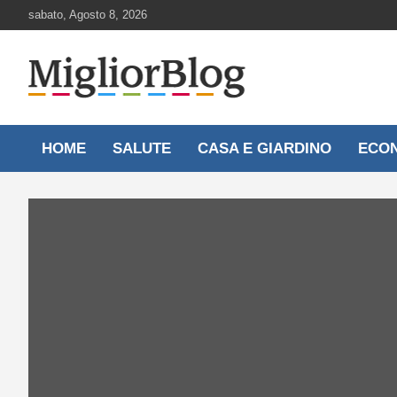
Skip
sabato, Agosto 8, 2026
to
content
Notizie aggiornate 24 ore su 24
MigliorBlog.it
HOME
SALUTE
CASA E GIARDINO
ECO