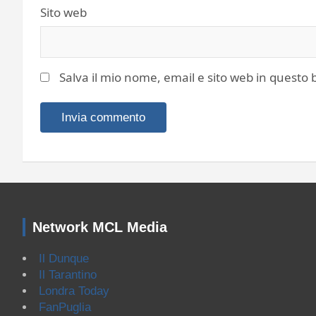
Sito web
Salva il mio nome, email e sito web in quest
Network MCL Media
Il Dunque
Il Tarantino
Londra Today
FanPuglia