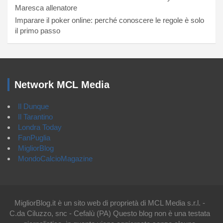
Maresca allenatore
Imparare il poker online: perché conoscere le regole è solo
il primo passo
Network MCL Media
Il Dunque
Il Tarantino
Londra Today
FanPuglia
MigliorBlog
MondoCalcioMagazine
MigliorBlog.it è un sito web di proprietà di MCL Media s.r.l. -
C.da Ciluzzo, snc - Cefalù (PA) Questo blog non è una testata