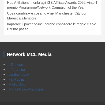
Hub Affiliations trionfa agli iGB Affiliate Awards 2026: vinto il
premio Programme/Network Campaign of the Year
Cosa cambia – e cosa no – nel Manchester City con
Maresca allenatore
Imparare il poker online: perché conoscere le regole è solo
il primo passo
Network MCL Media
Il Dunque
Il Tarantino
Londra Today
FanPuglia
MigliorBlog
MondoCalcioMagazine