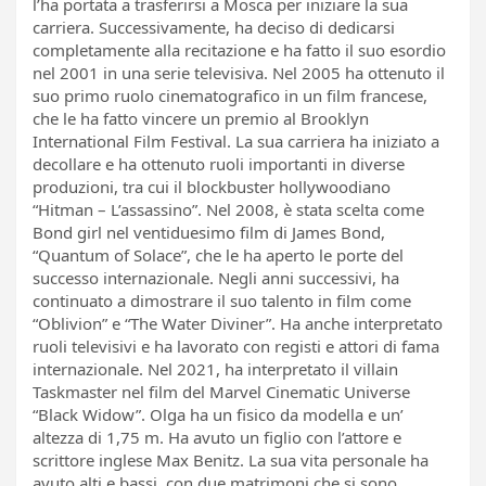
l’ha portata a trasferirsi a Mosca per iniziare la sua
carriera. Successivamente, ha deciso di dedicarsi
completamente alla recitazione e ha fatto il suo esordio
nel 2001 in una serie televisiva. Nel 2005 ha ottenuto il
suo primo ruolo cinematografico in un film francese,
che le ha fatto vincere un premio al Brooklyn
International Film Festival. La sua carriera ha iniziato a
decollare e ha ottenuto ruoli importanti in diverse
produzioni, tra cui il blockbuster hollywoodiano
“Hitman – L’assassino”. Nel 2008, è stata scelta come
Bond girl nel ventiduesimo film di James Bond,
“Quantum of Solace”, che le ha aperto le porte del
successo internazionale. Negli anni successivi, ha
continuato a dimostrare il suo talento in film come
“Oblivion” e “The Water Diviner”. Ha anche interpretato
ruoli televisivi e ha lavorato con registi e attori di fama
internazionale. Nel 2021, ha interpretato il villain
Taskmaster nel film del Marvel Cinematic Universe
“Black Widow”. Olga ha un fisico da modella e un’
altezza di 1,75 m. Ha avuto un figlio con l’attore e
scrittore inglese Max Benitz. La sua vita personale ha
avuto alti e bassi, con due matrimoni che si sono