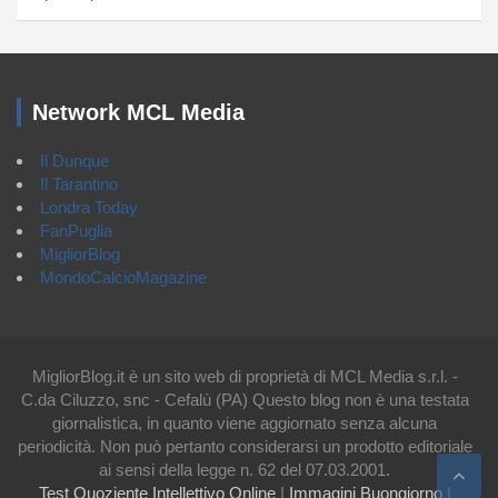
Network MCL Media
Il Dunque
Il Tarantino
Londra Today
FanPuglia
MigliorBlog
MondoCalcioMagazine
MigliorBlog.it è un sito web di proprietà di MCL Media s.r.l. -
C.da Ciluzzo, snc - Cefalù (PA) Questo blog non è una testata
giornalistica, in quanto viene aggiornato senza alcuna
periodicità. Non può pertanto considerarsi un prodotto editoriale
ai sensi della legge n. 62 del 07.03.2001.
Test Quoziente Intellettivo Online
|
Immagini Buongiorno
|