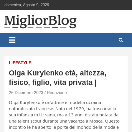
Skip
domenica, Agosto 9, 2026
to
content
Notizie aggiornate 24 ore su 24
MigliorBlog.it
LIFESTYLE
Olga Kurylenko età, altezza,
fisico, figlio, vita privata |
26 Dicembre 2023
Redazione
Olga Kurylenko è un’attrice e modella ucraina
naturalizzata francese. Nata nel 1979, ha trascorso la
sua infanzia in Ucraina, ma a 13 anni è stata notata da
una talent scout durante una vacanza a Mosca. Questo
incontro le ha aperto le porte del mondo della moda e