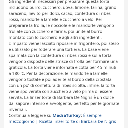
Gli ingredienti necessari per preparare questa torta
includono burro, zucchero, uova, limone, farina, grano
saraceno, lievito per dolci, cacao, confettura di ribes
rossi, mandorle a lamelle e zucchero a velo. Per
preparare la frolla, le nocciole e le mandorle vengono
frullate con zucchero e farina, poi unite al burro
montato con lo zucchero e agli altri ingredienti.
L’impasto viene lasciato riposare in frigorifero, poi steso
e utilizzato per foderare una tortiera. La base viene
spalmata con la confettura di ribes rossi e sulla torta
vengono disposte delle strisce di frolla per formare una
graticola. La torta viene infornata e cotta per 45 minuti
a 180°C. Per la decorazione, le mandorle a lamelle
vengono tostate e poi aderite al bordo della crostata
con un po’ di confettura di ribes sciolta. Infine, la torta
viene spolverata con zucchero a velo prima di essere
servita. La linzer torte di Barbara De Nigris è un dolce
dal sapore intenso e avvolgente, perfetto per le giornate
invernali.
Continua a leggere su
MediaTurkey
:
É sempre
mezzogiorno | Ricetta linzer torte di Barbara De Nigris