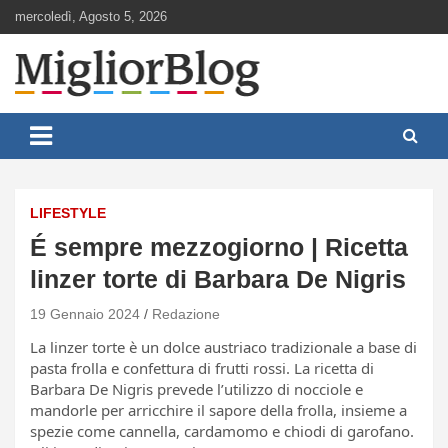
Skip
mercoledì, Agosto 5, 2026
to
content
Notizie aggiornate 24 ore su 24
MigliorBlog.it
LIFESTYLE
É sempre mezzogiorno | Ricetta
linzer torte di Barbara De Nigris
19 Gennaio 2024
Redazione
La linzer torte è un dolce austriaco tradizionale a base di
pasta frolla e confettura di frutti rossi. La ricetta di
Barbara De Nigris prevede l’utilizzo di nocciole e
mandorle per arricchire il sapore della frolla, insieme a
spezie come cannella, cardamomo e chiodi di garofano.