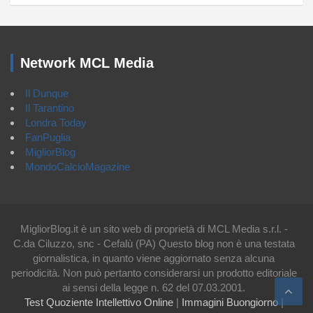
Network MCL Media
Il Dunque
Il Tarantino
Londra Today
FanPuglia
MigliorBlog
MondoCalcioMagazine
MigliorBlog.it è un sito web di proprietà di MCL Media s.r.l. -
C.da Ciluzzo, snc - Cefalù (PA) Questo blog non è una testata
giornalistica, in quanto viene aggiornato senza alcuna
periodicità. Non può pertanto considerarsi un prodotto editoriale
ai sensi della legge n. 62 del 07.03.2001.
Test Quoziente Intellettivo Online
|
Immagini Buongiorno
|